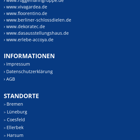
› www.roggemanngruppe.de
› www.vivagardea.de
› www.floorentino.de
› www.berliner-schlossdielen.de
› www.dekoratec.de
› www.dasausstellungshaus.de
› www.erlebe-accoya.de
INFORMATIONEN
› Impressum
› Datenschutzerklärung
› AGB
STANDORTE
Bremen
>
Lüneburg
>
Coesfeld
>
Ellerbek
>
Harsum
>