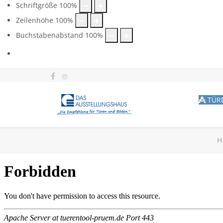
Schriftgröße
100
%
Zeilenhöhe
100
%
Buchstabenabstand
100
%
TÜR
H